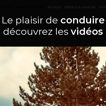
NDUITE
DARIOS ET FREIN
PICADO
PÉDALE À GAUCHE
AVI
Le plaisir de
conduire
découvrez les
vidéos